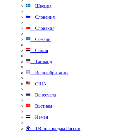
Швеция
Словения
Словакия
Сомали
Сирия
Таиланд
Великобритания
США
Венесуэла
Вьетнам
Йемен
🌍 ТВ по городам России