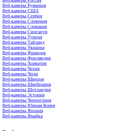
Веб-камеры Россия
Веб-камеры Румыния
Веб-камеры США
Веб-камеры Сербия
Веб-камеры Словения
Веб-камеры Словакия
Веб-камеры Сингапур
Веб-камеры Турция
Веб-камеры Тайланд
Веб-камеры Украина
Веб-камеры Франция
Веб-камеры Финляндия
Веб-камеры Хорватия
Веб-камеры Чехия
Веб-камеры Чили
Веб-камеры Швеция
Веб-камеры Швейцария
Веб-камеры Шотландия
Веб-камеры Эстония
Веб-камеры Черногория
Веб-камеры Южная Корея
Веб-камеры Япония
Веб-камеры Ямайка