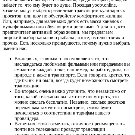
найдёт то, что ему будет по душе. Посещая yootv.online,
хозяйки могут выбрать различные трансляции кулинарных
проектов, или шоу по обустройству комфортного жилища.
Или, например, для маленьких деток есть масса каналов с
мультфильмами или обучающими роликами. А для тех, кто
предпочитает активный образ жизни, мы предлагаем
широкий выбор каналов о рыбалке, охоте, путешествиях и
прочих. Есть несколько преимуществ, почему нужно выбрать
именно нас:
Во-первых, главным плюсом является то, что
наслаждаться любимыми фильмами или передачами вы
сможете в каждой точке, например, на работе, дома, на
природе и даже в транспорте. Если говорить кратко, то,
где бы вы ни были, всегда будет возможность смотреть
трансляцию.
Во-вторых, очень важно уточнить, что независимо от
того, какой телеканал вы захотите посмотреть, это
можно сделать бесплатно. Неважно, сколько десятков
передач вам захочется посмотреть, сумма будет
начисляться в соответствии к тарифам вашего
провайдера.
В-третьих, стоит отметить, отличное преимущество -
почти все телеканалы проводят трансляции
круглосуточно, поэтому независимо от времени суток