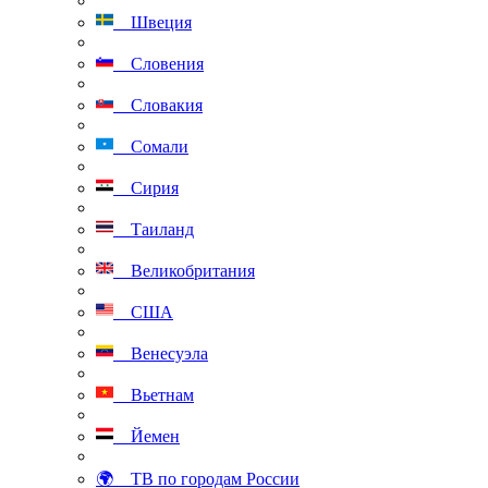
Швеция
Словения
Словакия
Сомали
Сирия
Таиланд
Великобритания
США
Венесуэла
Вьетнам
Йемен
🌍 ТВ по городам России