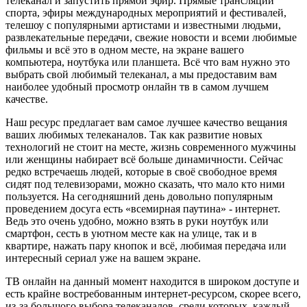
телеканал и запустить прямой эфир. Прямые трансляции
спорта, эфиры международных мероприятий и фестивалей,
телешоу с популярными артистами и известными людьми,
развлекательные передачи, свежие новости и всеми любимые
фильмы и всё это в одном месте, на экране вашего
компьютера, ноутбука или планшета. Всё что вам нужно это
выбрать свой любимый телеканал, а мы предоставим вам
наиболее удобный просмотр онлайн тв в самом лучшем
качестве.
Наш ресурс предлагает вам самое лучшее качество вещания
ваших любимых телеканалов. Так как развитие новых
технологий не стоит на месте, жизнь современного мужчины
или женщины набирает всё больше динамичности. Сейчас
редко встречаешь людей, которые в своё свободное время
сидят под телевизорами, можно сказать, что мало кто ними
пользуется. На сегодняшний день довольно популярным
проведением досуга есть «всемирная паутина» - интернет.
Ведь это очень удобно, можно взять в руки ноутбук или
смартфон, сесть в уютном месте как на улице, так и в
квартире, нажать пару кнопок и всё, любимая передача или
интересный сериал уже на вашем экране.
ТВ онлайн на данный момент находится в широком доступе и
есть крайне востребованным интернет-ресурсом, скорее всего,
из-за большого выбора телеканалов, среди которых, каждый