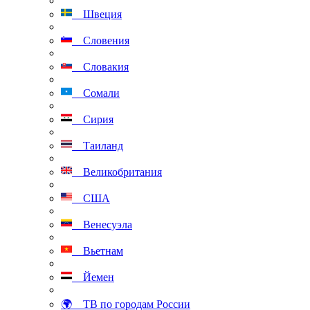
Швеция
Словения
Словакия
Сомали
Сирия
Таиланд
Великобритания
США
Венесуэла
Вьетнам
Йемен
🌍 ТВ по городам России