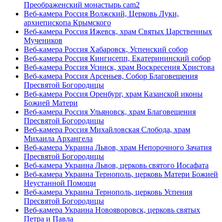
Преображенский монастырь cam2
Веб-камера Россия Волжский, Церковь Луки,
архиепископа Крымского
Веб-камера Россия Ижевск, храм Святых Царственных
Мучеников
Веб-камера Россия Хабаровск, Успенский собор
Веб-камера Россия Кингисепп, Екатерининский собор
Веб-камера Россия Усинск, храм Воскресения Христова
Веб-камера Россия Арсеньев, Cобор Благовещения
Пресвятой Богородицы
Веб-камера Россия Оренбург, храм Казанской иконы
Божией Матери
Веб-камера Россия Ульяновск, храм Благовещения
Пресвятой Богородицы
Веб-камера Россия Михайловская Слобода, храм
Михаила Архангела
Веб-камера Украина Львов, храм Непорочного Зачатия
Пресвятой Богородицы
Веб-камера Украина Львов, церковь святого Иосафата
Веб-камера Украина Тернополь, церковь Матери Божией
Неустанной Помощи
Веб-камера Украина Тернополь, церковь Успения
Пресвятой Богородицы
Веб-камера Украина Новояворовск, церковь святых
Петра и Павла