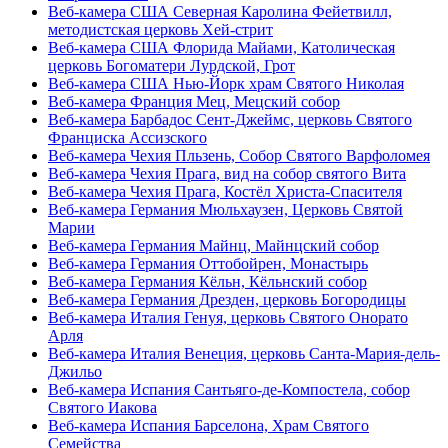
Веб-камера США Северная Каролина Фейетвилл,
методистская церковь Хей-стрит
Веб-камера США Флорида Майами, Католическая
церковь Богоматери Лурдской, Грот
Веб-камера США Нью-Йорк храм Святого Николая
Веб-камера Франция Мец, Мецский собор
Веб-камера Барбадос Сент-Джеймс, церковь Святого
Франциска Ассизского
Веб-камера Чехия Пльзень, Собор Святого Варфоломея
Веб-камера Чехия Прага, вид на собор святого Вита
Веб-камера Чехия Прага, Костёл Христа-Спасителя
Веб-камера Германия Мюльхаузен, Церковь Святой
Марии
Веб-камера Германия Майнц, Майнцский собор
Веб-камера Германия Оттобойрен, Монастырь
Веб-камера Германия Кёльн, Кёльнский собор
Веб-камера Германия Дрезден, церковь Богородицы
Веб-камера Италия Генуя, церковь Святого Онорато
Арля
Веб-камера Италия Венеция, церковь Санта-Мария-дель-
Джильо
Веб-камера Испания Сантьяго-де-Компостела, собор
Святого Иакова
Веб-камера Испания Барселона, Храм Святого
Семейства