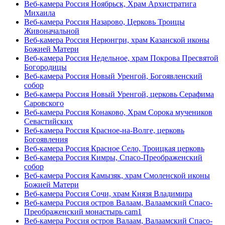
Веб-камера Россия Ноябрьск, Храм Архистратига
Михаила
Веб-камера Россия Назарово, Церковь Троицы
Живоначальной
Веб-камера Россия Нерюнгри, храм Казанской иконы
Божией Матери
Веб-камера Россия Недельное, храм Покрова Пресвятой
Богородицы
Веб-камера Россия Новый Уренгой, Богоявленский
собор
Веб-камера Россия Новый Уренгой, церковь Серафима
Саровского
Веб-камера Россия Конаково, Храм Сорока мучеников
Севастийских
Веб-камера Россия Красное-на-Волге, церковь
Богоявления
Веб-камера Россия Красное Село, Троицкая церковь
Веб-камера Россия Кимры, Спасо-Преображенский
собор
Веб-камера Россия Камызяк, храм Смоленской иконы
Божией Матери
Веб-камера Россия Сочи, храм Князя Владимира
Веб-камера Россия остров Валаам, Валаамский Спасо-
Преображенский монастырь cam1
Веб-камера Россия остров Валаам, Валаамский Спасо-