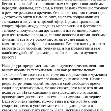
Бесплатное онлайн тв позволит вам смотреть свои любимые
передачи, фильмы, сериалы, а также развлекательные ток-шоу
в режиме реального времени, без использования телевизора.
Достаточно зайти к нам на сайт, выбрать понравившейся
телеканал и запустить прямой эфир. Прямые трансляции
спорта, эфиры международных мероприятий и фестивалей,
телешоу с популярными артистами и известными людьми,
развлекательные передачи, свежие новости и всеми любимые
фильмы и всё это в одном месте, на экране вашего
компьютера, ноутбука или планшета. Всё что вам нужно это
выбрать свой любимый телеканал, а мы предоставим вам
наиболее удобный просмотр онлайн тв в самом лучшем
качестве.
Наш ресурс предлагает вам самое лучшее качество вещания
ваших любимых телеканалов. Так как развитие новых
технологий не стоит на месте, жизнь современного мужчины
или женщины набирает всё больше динамичности. Сейчас
редко встречаешь людей, которые в своё свободное время
сидят под телевизорами, можно сказать, что мало кто ними
пользуется. На сегодняшний день довольно популярным
проведением досуга есть «всемирная паутина» - интернет.
Ведь это очень удобно, можно взять в руки ноутбук или
смартфон, сесть в уютном месте как на улице, так и в
квартире, нажать пару кнопок и всё, любимая передача или