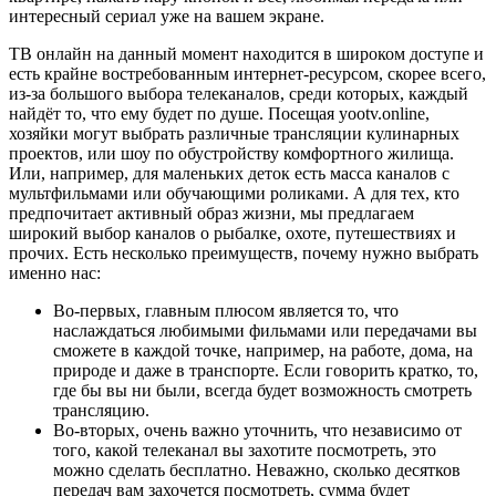
интересный сериал уже на вашем экране.
ТВ онлайн на данный момент находится в широком доступе и
есть крайне востребованным интернет-ресурсом, скорее всего,
из-за большого выбора телеканалов, среди которых, каждый
найдёт то, что ему будет по душе. Посещая yootv.online,
хозяйки могут выбрать различные трансляции кулинарных
проектов, или шоу по обустройству комфортного жилища.
Или, например, для маленьких деток есть масса каналов с
мультфильмами или обучающими роликами. А для тех, кто
предпочитает активный образ жизни, мы предлагаем
широкий выбор каналов о рыбалке, охоте, путешествиях и
прочих. Есть несколько преимуществ, почему нужно выбрать
именно нас:
Во-первых, главным плюсом является то, что
наслаждаться любимыми фильмами или передачами вы
сможете в каждой точке, например, на работе, дома, на
природе и даже в транспорте. Если говорить кратко, то,
где бы вы ни были, всегда будет возможность смотреть
трансляцию.
Во-вторых, очень важно уточнить, что независимо от
того, какой телеканал вы захотите посмотреть, это
можно сделать бесплатно. Неважно, сколько десятков
передач вам захочется посмотреть, сумма будет