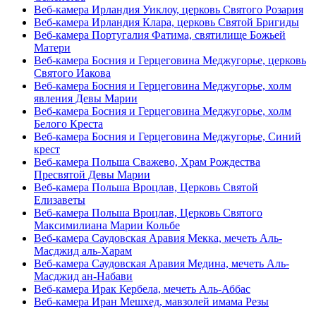
Веб-камера Ирландия Уиклоу, церковь Святого Розария
Веб-камера Ирландия Клара, церковь Святой Бригиды
Веб-камера Португалия Фатима, святилище Божьей
Матери
Веб-камера Босния и Герцеговина Меджугорье, церковь
Святого Иакова
Веб-камера Босния и Герцеговина Меджугорье, холм
явления Девы Марии
Веб-камера Босния и Герцеговина Меджугорье, холм
Белого Креста
Веб-камера Босния и Герцеговина Меджугорье, Синий
крест
Веб-камера Польша Сважево, Храм Рождества
Пресвятой Девы Марии
Веб-камера Польша Вроцлав, Церковь Святой
Елизаветы
Веб-камера Польша Вроцлав, Церковь Святого
Максимилиана Марии Кольбе
Веб-камера Саудовская Аравия Мекка, мечеть Аль-
Масджид аль-Харам
Веб-камера Саудовская Аравия Медина, мечеть Аль-
Масджид ан-Набави
Веб-камера Ирак Кербела, мечеть Аль-Аббас
Веб-камера Иран Мешхед, мавзолей имама Резы