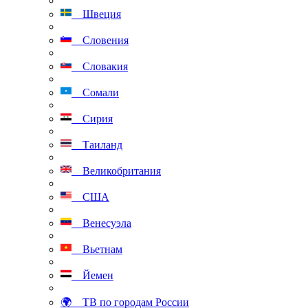
Швеция
Словения
Словакия
Сомали
Сирия
Таиланд
Великобритания
США
Венесуэла
Вьетнам
Йемен
🌍 ТВ по городам России