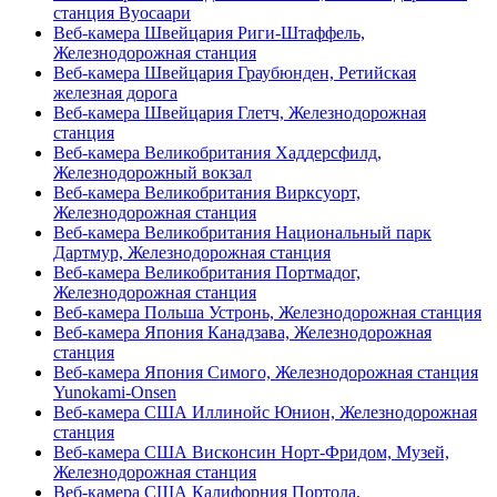
станция Вуосаари
Веб-камера Швейцария Риги-Штаффель,
Железнодорожная станция
Веб-камера Швейцария Граубюнден, Ретийская
железная дорога
Веб-камера Швейцария Глетч, Железнодорожная
станция
Веб-камера Великобритания Хаддерсфилд,
Железнодорожный вокзал
Веб-камера Великобритания Вирксуорт,
Железнодорожная станция
Веб-камера Великобритания Национальный парк
Дартмур, Железнодорожная станция
Веб-камера Великобритания Портмадог,
Железнодорожная станция
Веб-камера Польша Устронь, Железнодорожная станция
Веб-камера Япония Канадзава, Железнодорожная
станция
Веб-камера Япония Симого, Железнодорожная станция
Yunokami-Onsen
Веб-камера США Иллинойс Юнион, Железнодорожная
станция
Веб-камера США Висконсин Норт-Фридом, Музей,
Железнодорожная станция
Веб-камера США Калифорния Портола,