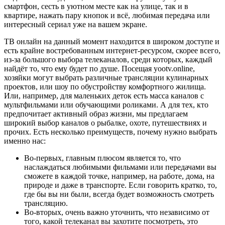
смартфон, сесть в уютном месте как на улице, так и в
квартире, нажать пару кнопок и всё, любимая передача или
интересный сериал уже на вашем экране.
ТВ онлайн на данный момент находится в широком доступе и
есть крайне востребованным интернет-ресурсом, скорее всего,
из-за большого выбора телеканалов, среди которых, каждый
найдёт то, что ему будет по душе. Посещая yootv.online,
хозяйки могут выбрать различные трансляции кулинарных
проектов, или шоу по обустройству комфортного жилища.
Или, например, для маленьких деток есть масса каналов с
мультфильмами или обучающими роликами. А для тех, кто
предпочитает активный образ жизни, мы предлагаем
широкий выбор каналов о рыбалке, охоте, путешествиях и
прочих. Есть несколько преимуществ, почему нужно выбрать
именно нас:
Во-первых, главным плюсом является то, что
наслаждаться любимыми фильмами или передачами вы
сможете в каждой точке, например, на работе, дома, на
природе и даже в транспорте. Если говорить кратко, то,
где бы вы ни были, всегда будет возможность смотреть
трансляцию.
Во-вторых, очень важно уточнить, что независимо от
того, какой телеканал вы захотите посмотреть, это