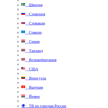
Швеция
Словения
Словакия
Сомали
Сирия
Таиланд
Великобритания
США
Венесуэла
Вьетнам
Йемен
🌍 ТВ по городам России