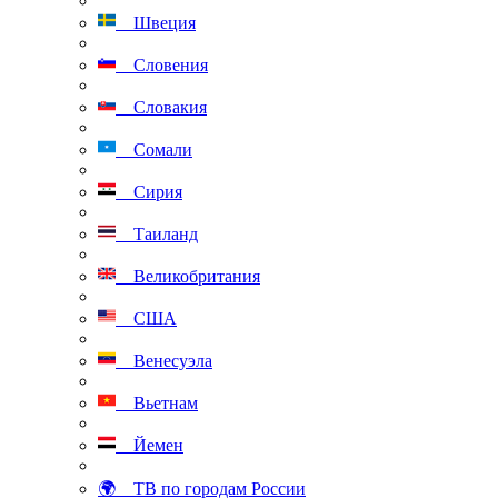
Швеция
Словения
Словакия
Сомали
Сирия
Таиланд
Великобритания
США
Венесуэла
Вьетнам
Йемен
🌍 ТВ по городам России