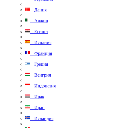
Дания
Алжир
Египет
Испания
Франция
Греция
Венгрия
Индонезия
Ирак
Иран
Исландия