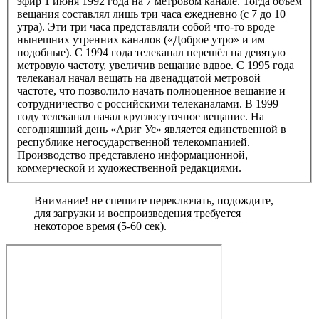
эфир 1 июня 1992 года на 7 метровом канале. Тогда объём
вещания составлял лишь три часа ежедневно (с 7 до 10
утра). Эти три часа представляли собой что-то вроде
нынешних утренних каналов («Доброе утро» и им
подобные). С 1994 года телеканал перешёл на девятую
метровую частоту, увеличив вещание вдвое. С 1995 года
телеканал начал вещать на двенадцатой метровой
частоте, что позволило начать полноценное вещание и
сотрудничество с российскими телеканалами. В 1999
году телеканал начал круглосуточное вещание. На
сегодняшний день «Ариг Ус» является единственной в
республике негосударственной телекомпанией.
Производство представлено информационной,
коммерческой и художественной редакциями.
Внимание! не спешите переключать, подождите,
для загрузки и воспроизведения требуется
некоторое время (5-60 сек).