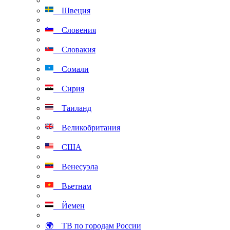
Швеция
Словения
Словакия
Сомали
Сирия
Таиланд
Великобритания
США
Венесуэла
Вьетнам
Йемен
🌍 ТВ по городам России