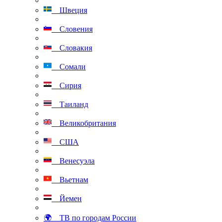
Швеция
Словения
Словакия
Сомали
Сирия
Таиланд
Великобритания
США
Венесуэла
Вьетнам
Йемен
🌍 ТВ по городам России