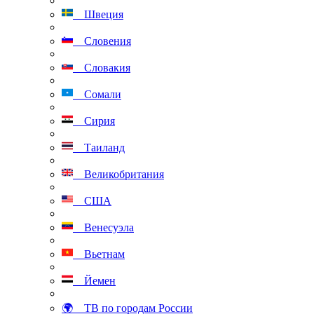
Швеция
Словения
Словакия
Сомали
Сирия
Таиланд
Великобритания
США
Венесуэла
Вьетнам
Йемен
🌍 ТВ по городам России