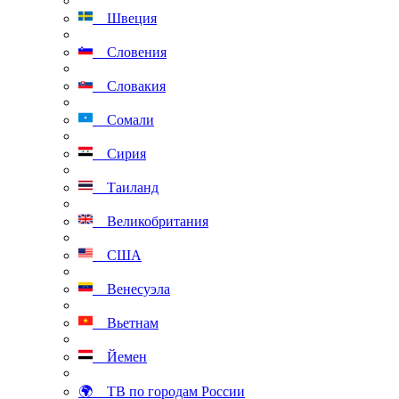
Швеция
Словения
Словакия
Сомали
Сирия
Таиланд
Великобритания
США
Венесуэла
Вьетнам
Йемен
🌍 ТВ по городам России