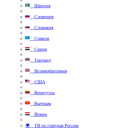
Швеция
Словения
Словакия
Сомали
Сирия
Таиланд
Великобритания
США
Венесуэла
Вьетнам
Йемен
🌍 ТВ по городам России