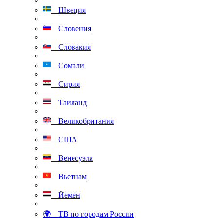
Швеция
Словения
Словакия
Сомали
Сирия
Таиланд
Великобритания
США
Венесуэла
Вьетнам
Йемен
🌍 ТВ по городам России