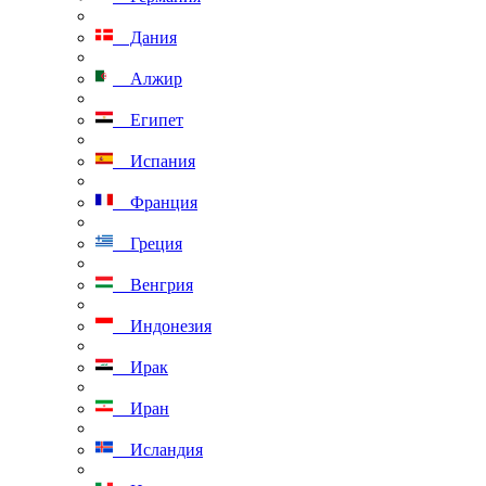
Дания
Алжир
Египет
Испания
Франция
Греция
Венгрия
Индонезия
Ирак
Иран
Исландия