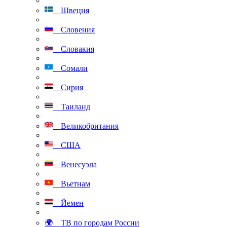
Швеция
Словения
Словакия
Сомали
Сирия
Таиланд
Великобритания
США
Венесуэла
Вьетнам
Йемен
🌍 ТВ по городам России