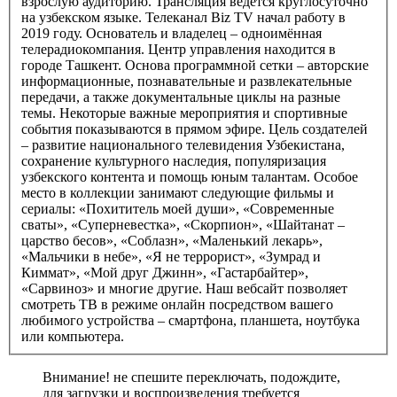
взрослую аудиторию. Трансляция ведётся круглосуточно
на узбекском языке. Телеканал Biz TV начал работу в
2019 году. Основатель и владелец – одноимённая
телерадиокомпания. Центр управления находится в
городе Ташкент. Основа программной сетки – авторские
информационные, познавательные и развлекательные
передачи, а также документальные циклы на разные
темы. Некоторые важные мероприятия и спортивные
события показываются в прямом эфире. Цель создателей
– развитие национального телевидения Узбекистана,
сохранение культурного наследия, популяризация
узбекского контента и помощь юным талантам. Особое
место в коллекции занимают следующие фильмы и
сериалы: «Похититель моей души», «Современные
сваты», «Суперневестка», «Скорпион», «Шайтанат –
царство бесов», «Соблазн», «Маленький лекарь»,
«Мальчики в небе», «Я не террорист», «Зумрад и
Киммат», «Мой друг Джинн», «Гастарбайтер»,
«Сарвиноз» и многие другие. Наш вебсайт позволяет
смотреть ТВ в режиме онлайн посредством вашего
любимого устройства – смартфона, планшета, ноутбука
или компьютера.
Внимание! не спешите переключать, подождите,
для загрузки и воспроизведения требуется