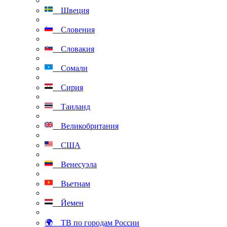
Швеция
Словения
Словакия
Сомали
Сирия
Таиланд
Великобритания
США
Венесуэла
Вьетнам
Йемен
🌍 ТВ по городам России