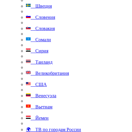
Швеция
Словения
Словакия
Сомали
Сирия
Таиланд
Великобритания
США
Венесуэла
Вьетнам
Йемен
🌍 ТВ по городам России