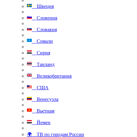
Швеция
Словения
Словакия
Сомали
Сирия
Таиланд
Великобритания
США
Венесуэла
Вьетнам
Йемен
🌍 ТВ по городам России