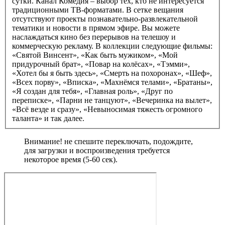
сутки. Канал Комедия – выбор тех, кто не интересуется
традиционными ТВ-форматами. В сетке вещания
отсутствуют проекты познавательно-развлекательной
тематики и новости в прямом эфире. Вы можете
наслаждаться кино без перерывов на телешоу и
коммерческую рекламу. В коллекции следующие фильмы:
«Святой Винсент», «Как быть мужиком», «Мой
придурочный брат», «Повар на колёсах», «Тэмми»,
«Хотел бы я быть здесь», «Смерть на похоронах», «Шеф»,
«Всех порву», «Вписка», «Махнёмся телами», «Братаны»,
«Я создан для тебя», «Главная роль», «Друг по
переписке», «Парни не танцуют», «Вечеринка на вылет»,
«Всё везде и сразу», «Невыносимая тяжесть огромного
таланта» и так далее.
Внимание! не спешите переключать, подождите,
для загрузки и воспроизведения требуется
некоторое время (5-60 сек).