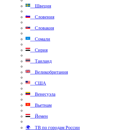
Швеция
Словения
Словакия
Сомали
Сирия
Таиланд
Великобритания
США
Венесуэла
Вьетнам
Йемен
🌍 ТВ по городам России