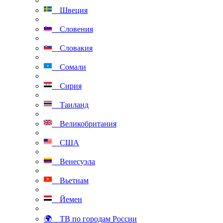
Швеция
Словения
Словакия
Сомали
Сирия
Таиланд
Великобритания
США
Венесуэла
Вьетнам
Йемен
🌍 ТВ по городам России