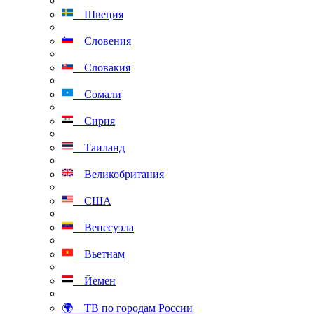
Швеция
Словения
Словакия
Сомали
Сирия
Таиланд
Великобритания
США
Венесуэла
Вьетнам
Йемен
🌍 ТВ по городам России