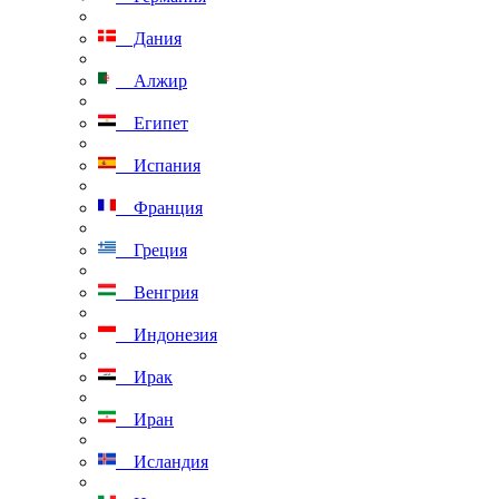
Дания
Алжир
Египет
Испания
Франция
Греция
Венгрия
Индонезия
Ирак
Иран
Исландия