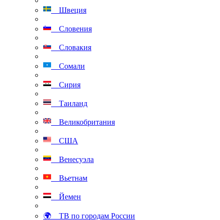
Швеция
Словения
Словакия
Сомали
Сирия
Таиланд
Великобритания
США
Венесуэла
Вьетнам
Йемен
🌍 ТВ по городам России