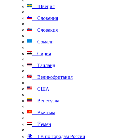
Швеция
Словения
Словакия
Сомали
Сирия
Таиланд
Великобритания
США
Венесуэла
Вьетнам
Йемен
🌍 ТВ по городам России