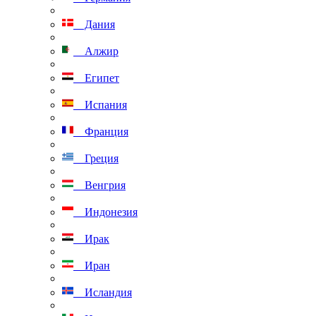
Дания
Алжир
Египет
Испания
Франция
Греция
Венгрия
Индонезия
Ирак
Иран
Исландия