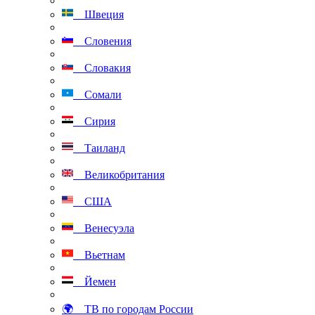
Швеция
Словения
Словакия
Сомали
Сирия
Таиланд
Великобритания
США
Венесуэла
Вьетнам
Йемен
🌍 ТВ по городам России