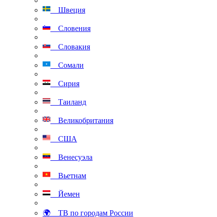
Швеция
Словения
Словакия
Сомали
Сирия
Таиланд
Великобритания
США
Венесуэла
Вьетнам
Йемен
🌍 ТВ по городам России