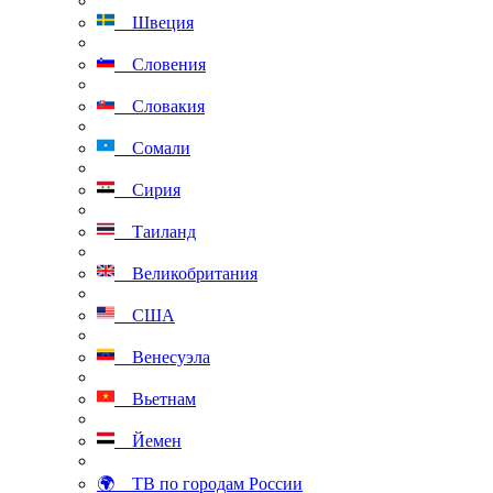
Швеция
Словения
Словакия
Сомали
Сирия
Таиланд
Великобритания
США
Венесуэла
Вьетнам
Йемен
🌍 ТВ по городам России