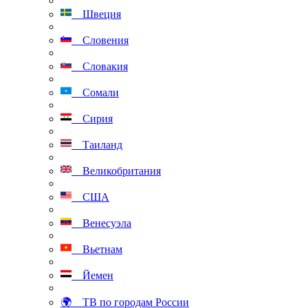
Швеция
Словения
Словакия
Сомали
Сирия
Таиланд
Великобритания
США
Венесуэла
Вьетнам
Йемен
🌍 ТВ по городам России