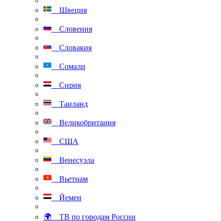
Швеция
Словения
Словакия
Сомали
Сирия
Таиланд
Великобритания
США
Венесуэла
Вьетнам
Йемен
🌍 ТВ по городам России