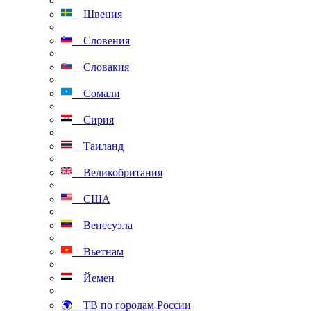
Швеция
Словения
Словакия
Сомали
Сирия
Таиланд
Великобритания
США
Венесуэла
Вьетнам
Йемен
🌍 ТВ по городам России