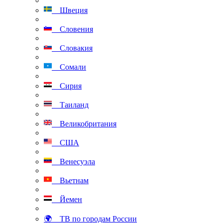
Швеция
Словения
Словакия
Сомали
Сирия
Таиланд
Великобритания
США
Венесуэла
Вьетнам
Йемен
🌍 ТВ по городам России