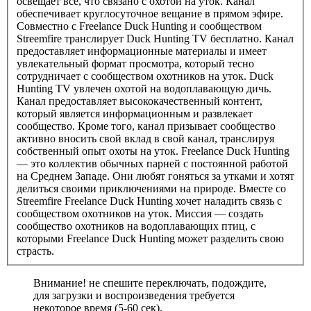
освещает все, что связано с охотой на уток. Канал
обеспечивает круглосуточное вещание в прямом эфире.
Совместно с Freelance Duck Hunting и сообществом
Streemfire транслирует Duck Hunting TV бесплатно. Канал
предоставляет информационные материалы и имеет
увлекательный формат просмотра, который тесно
сотрудничает с сообществом охотников на уток. Duck
Hunting TV увлечен охотой на водоплавающую дичь.
Канал предоставляет высококачественный контент,
который является информационным и развлекает
сообщество. Кроме того, канал призывает сообщество
активно вносить свой вклад в свой канал, транслируя
собственный опыт охоты на уток. Freelance Duck Hunting
— это коллектив обычных парней с постоянной работой
на Среднем Западе. Они любят гоняться за утками и хотят
делиться своими приключениями на природе. Вместе со
Streemfire Freelance Duck Hunting хочет наладить связь с
сообществом охотников на уток. Миссия — создать
сообщество охотников на водоплавающих птиц, с
которыми Freelance Duck Hunting может разделить свою
страсть.
Внимание! не спешите переключать, подождите,
для загрузки и воспроизведения требуется
некоторое время (5-60 сек).