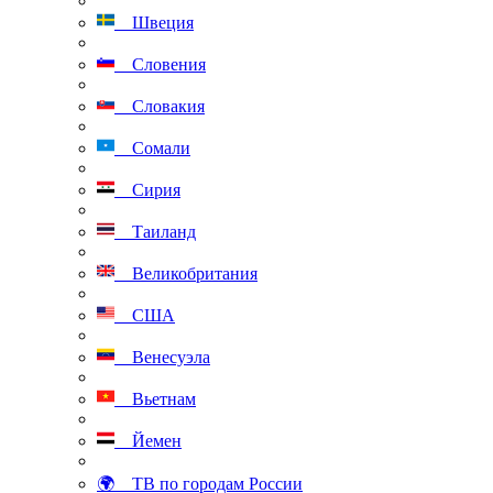
Швеция
Словения
Словакия
Сомали
Сирия
Таиланд
Великобритания
США
Венесуэла
Вьетнам
Йемен
🌍 ТВ по городам России