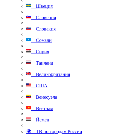
Швеция
Словения
Словакия
Сомали
Сирия
Таиланд
Великобритания
США
Венесуэла
Вьетнам
Йемен
🌍 ТВ по городам России