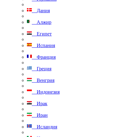
Дания
Алжир
Египет
Испания
Франция
Греция
Венгрия
Индонезия
Ирак
Иран
Исландия