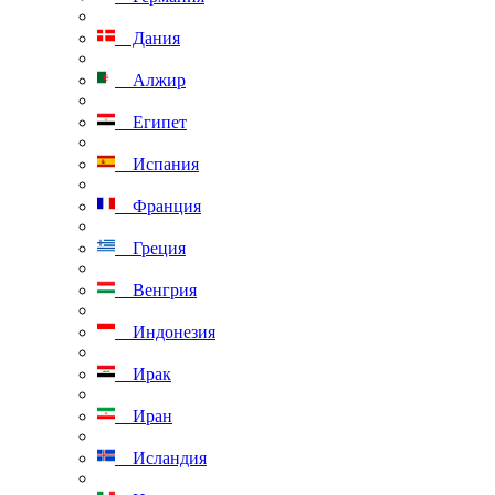
Дания
Алжир
Египет
Испания
Франция
Греция
Венгрия
Индонезия
Ирак
Иран
Исландия