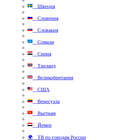
Швеция
Словения
Словакия
Сомали
Сирия
Таиланд
Великобритания
США
Венесуэла
Вьетнам
Йемен
🌍 ТВ по городам России