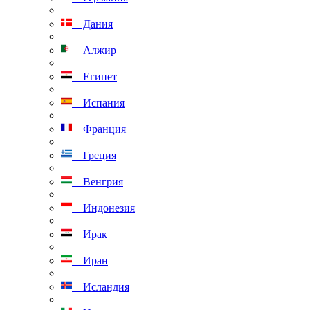
Дания
Алжир
Египет
Испания
Франция
Греция
Венгрия
Индонезия
Ирак
Иран
Исландия