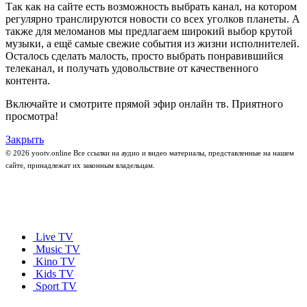
Так как на сайте есть возможность выбрать канал, на котором
регулярно транслируются новости со всех уголков планеты. А
также для меломанов мы предлагаем широкий выбор крутой
музыки, а ещё самые свежие события из жизни исполнителей.
Осталось сделать малость, просто выбрать понравившийся
телеканал, и получать удовольствие от качественного
контента.
Включайте и смотрите прямой эфир онлайн тв. Приятного
просмотра!
Закрыть
© 2026 yootv.online Все ссылки на аудио и видео материалы, представленные на нашем
сайте, принадлежат их законным владельцам.
Live TV
Music TV
Kino TV
Kids TV
Sport TV