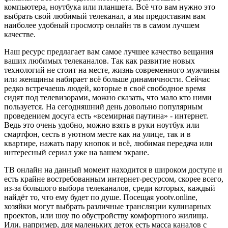
компьютера, ноутбука или планшета. Всё что вам нужно это
выбрать свой любимый телеканал, а мы предоставим вам
наиболее удобный просмотр онлайн тв в самом лучшем
качестве.
Наш ресурс предлагает вам самое лучшее качество вещания
ваших любимых телеканалов. Так как развитие новых
технологий не стоит на месте, жизнь современного мужчины
или женщины набирает всё больше динамичности. Сейчас
редко встречаешь людей, которые в своё свободное время
сидят под телевизорами, можно сказать, что мало кто ними
пользуется. На сегодняшний день довольно популярным
проведением досуга есть «всемирная паутина» - интернет.
Ведь это очень удобно, можно взять в руки ноутбук или
смартфон, сесть в уютном месте как на улице, так и в
квартире, нажать пару кнопок и всё, любимая передача или
интересный сериал уже на вашем экране.
ТВ онлайн на данный момент находится в широком доступе и
есть крайне востребованным интернет-ресурсом, скорее всего,
из-за большого выбора телеканалов, среди которых, каждый
найдёт то, что ему будет по душе. Посещая yootv.online,
хозяйки могут выбрать различные трансляции кулинарных
проектов, или шоу по обустройству комфортного жилища.
Или, например, для маленьких деток есть масса каналов с