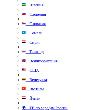
Швеция
Словения
Словакия
Сомали
Сирия
Таиланд
Великобритания
США
Венесуэла
Вьетнам
Йемен
🌍 ТВ по городам России