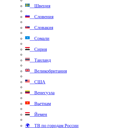
Швеция
Словения
Словакия
Сомали
Сирия
Таиланд
Великобритания
США
Венесуэла
Вьетнам
Йемен
🌍 ТВ по городам России