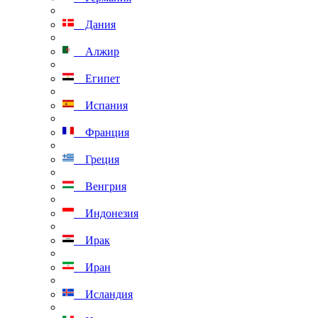
Дания
Алжир
Египет
Испания
Франция
Греция
Венгрия
Индонезия
Ирак
Иран
Исландия