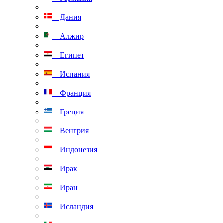
Дания
Алжир
Египет
Испания
Франция
Греция
Венгрия
Индонезия
Ирак
Иран
Исландия