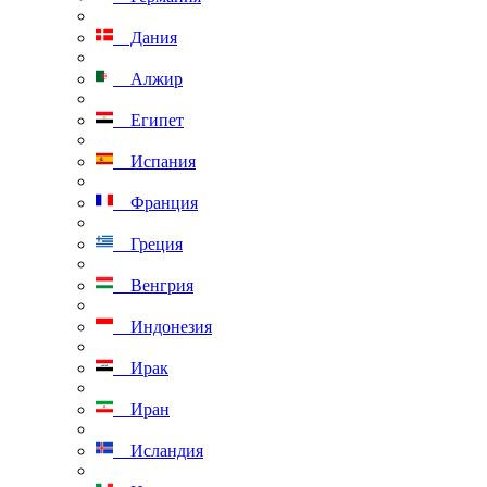
Дания
Алжир
Египет
Испания
Франция
Греция
Венгрия
Индонезия
Ирак
Иран
Исландия