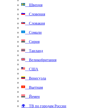
Швеция
Словения
Словакия
Сомали
Сирия
Таиланд
Великобритания
США
Венесуэла
Вьетнам
Йемен
🌍 ТВ по городам России