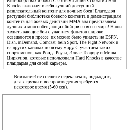
единоборствах и боях! С сотнями живых событий Hard
Knocks включает в себя лучший доступный
развлекательный контент для ночных боев! Благодаря
растущей библиотеке боевого контента и демонстрациям
контента для боевых действий ММА мы представляем
лучших и многообещающих бойцов со всего мира! Наши
захватывающие бои с участием фанатов широко
освещаются в прессе, их можно было увидеть на ESPN,
Dish, inDemand, Comcast, beIn Sport, The Fight Network и
на других каналах по всему миру. С участием таких
спортсменов, как Ронда Роузи, Элиас Теодору и Миша
Циркунов, которые использовали Hard Knocks в качестве
плацдарма для своей карьеры.
Внимание! не спешите переключать, подождите,
для загрузки и воспроизведения требуется
некоторое время (5-60 сек).