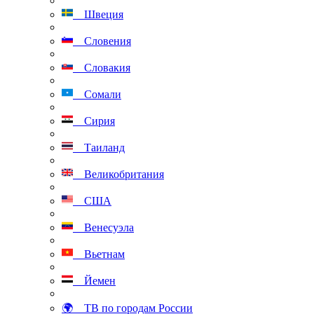
Швеция
Словения
Словакия
Сомали
Сирия
Таиланд
Великобритания
США
Венесуэла
Вьетнам
Йемен
🌍 ТВ по городам России