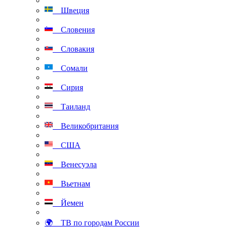
Швеция
Словения
Словакия
Сомали
Сирия
Таиланд
Великобритания
США
Венесуэла
Вьетнам
Йемен
🌍 ТВ по городам России