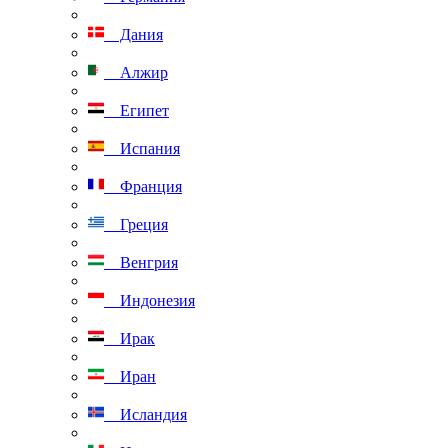
Дания
Алжир
Египет
Испания
Франция
Греция
Венгрия
Индонезия
Ирак
Иран
Исландия