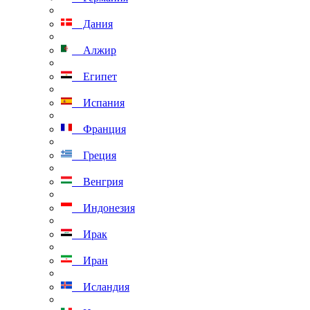
Дания
Алжир
Египет
Испания
Франция
Греция
Венгрия
Индонезия
Ирак
Иран
Исландия