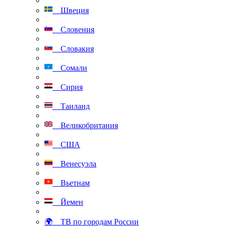
Швеция
Словения
Словакия
Сомали
Сирия
Таиланд
Великобритания
США
Венесуэла
Вьетнам
Йемен
🌍 ТВ по городам России