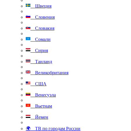
Швеция
Словения
Словакия
Сомали
Сирия
Таиланд
Великобритания
США
Венесуэла
Вьетнам
Йемен
🌍 ТВ по городам России